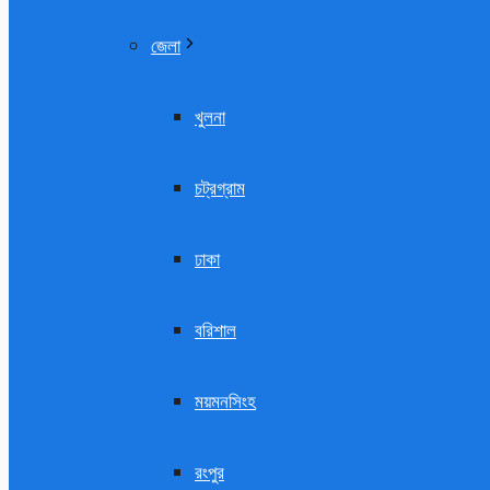
জেলা
খুলনা
চট্রগ্রাম
ঢাকা
বরিশাল
ময়মনসিংহ
রংপুর