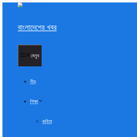
এড়িেয়
লেখায়
যান
বাংলাদেশের খবর
মেন্যু
নীড়
শিক্ষা
কবিতা