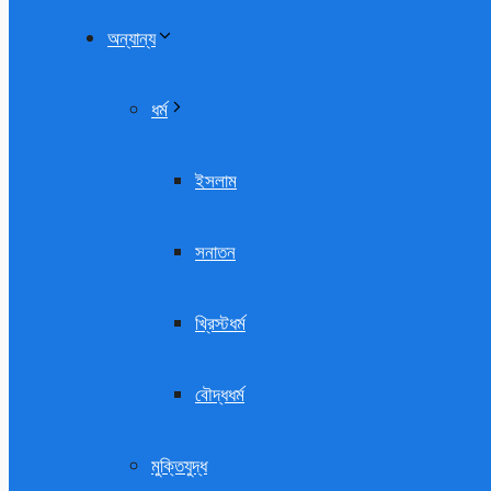
অন্যান্য
ধর্ম
ইসলাম
সনাতন
খ্রিস্টধর্ম
বৌদ্ধধর্ম
মুক্তিযুদ্ধ