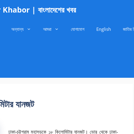
habor | বাংলাদেশের খবর
অন্যান্য
আমরা
যোগাযোগ
English
জাতির 
মিটার যানজট
ঢাকা-চট্টগ্রাম মহাসড়কে ১৮ কিলোমিটার যানজট। ভোর থেকে ঢাকা-