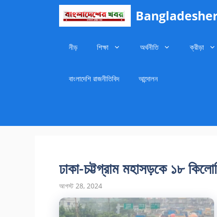
এড়িেয়
Bangladesher K
লেখায়
যান
নীড়
শিক্ষা
অর্থনীতি
ক্রীড়া
বাংলাদেশি রাজনীতিবিদ
আন্দোলন
ঢাকা-চট্টগ্রাম মহাসড়কে ১৮ কিলো
আগস্ট 28, 2024