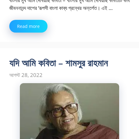
বাংলার মুখ আমি দেখিয়াছি কবিতা – বাংলার মুখ আমি দেখিয়াছি কবিতাটি কবি
জীবননানন্দ দাশের ‘রূপসী বাংলা কাব্য গ্রন্থের অন্তর্গত। এই …
Read more
যদি আমি কবিতা – শামসুর রাহমান
আগস্ট 28, 2022