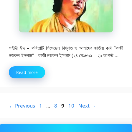
শহীদী ঈদ – কবিতাটি লিখেছেন বিখ্যাত ও আমাদের জাতীয় কবি “কাজী
নজরুল ইসলাম”। কাজী নজরুল ইসলাম (২৪ মে১৮৯৯ – ২৯ আগস্ট …
Read more
Page
Page
Page
Page
←
Previous
1
…
8
9
10
Next
→