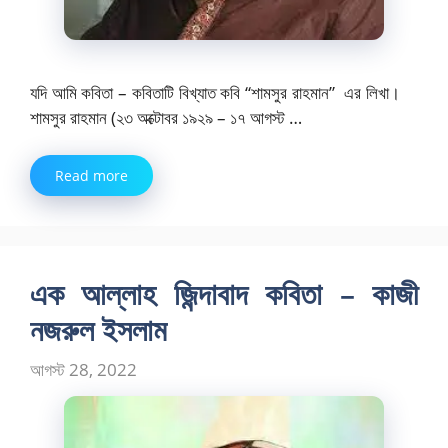
যদি আমি কবিতা – কবিতাটি বিখ্যাত কবি “শামসুর রাহমান” এর লিখা।
শামসুর রাহমান (২৩ অক্টোবর ১৯২৯ – ১৭ আগস্ট …
Read more
এক আল্লাহ জিন্দাবাদ কবিতা – কাজী
নজরুল ইসলাম
আগস্ট 28, 2022