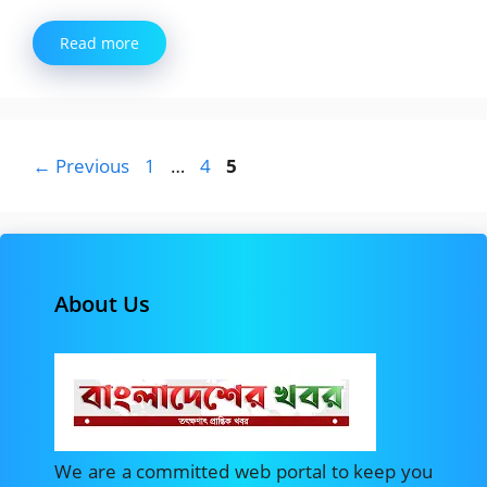
Read more
Page
Page
Page
←
Previous
1
…
4
5
About Us
We are a committed web portal to keep you