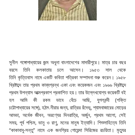
সুনীল গঙ্গোপাধ্যায়ের জন্ম অধুনা বাংলাদেশের মাদারীপুরে। মাত্র চার বছর
বয়সে তিনি কলকাতায় চলে আসেন। ১৯৫৩ সাল থেকে
তিনি কৃত্তিবাস নামে একটি কবিতা পত্রিকা সম্পাদনা শুরু করেন। ১৯৫৮
খ্রিষ্টাব্দে তার প্রথম কাব্যগ্রন্থ একা এবং কয়েকজন এবং ১৯৬৬ খ্রিষ্টাব্দে
প্রথম উপন্যাস আত্মপ্রকাশ প্রকাশিত হয়। তার উল্লেখযোগ্য কয়েকটি বই
হল আমি কী রকম ভাবে বেঁচে আছি, যুগলবন্দী (শক্তি
চট্টোপাধ্যায়ের সঙ্গে), হঠাৎ নীরার জন্য, রাত্রির রঁদেভূ, শ্যামবাজারের মোড়ের
আড্ডা, অর্ধেক জীবন, অরণ্যের দিনরাত্রি, অর্জুন, প্রথম আলো, সেই
সময়, পূর্ব পশ্চিম, ভানু ও রাণু, মনের মানুষ ইত্যাদি। শিশুসাহিত্যে তিনি
“কাকাবাবু-সন্তু” নামে এক জনপ্রিয় গোয়েন্দা সিরিজের রচয়িতা। মৃত্যুর