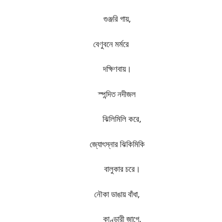
গুঞ্জরি গায়
,
বেণুবনে মর্মরে
দক্ষিণবায়।
স্পন্দিত নদীজল
​​
ঝিলিমিলি করে
,
জ্যোৎস্নার ঝিকিমিকি
​​
বালুকার চরে।
নৌকা ডাঙায় বাঁধা
,
​​
কাণ্ডারী জাগে
,