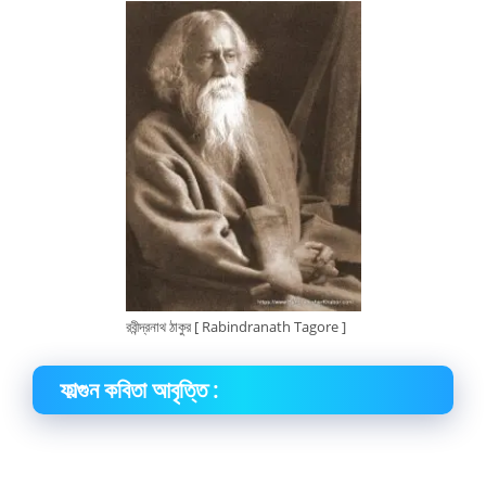
রবীন্দ্রনাথ ঠাকুর [ Rabindranath Tagore ]
ফাল্গুন কবিতা আবৃত্তি :