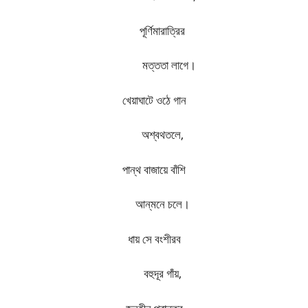
পূর্ণিমারাত্রির
​​
মত্ততা লাগে।
খেয়াঘাটে ওঠে গান
অশ্বথতলে
,
পান্থ বাজায়ে বাঁশি
আন্‌মনে চলে।
ধায় সে বংশীরব
বহুদূর গাঁয়
,