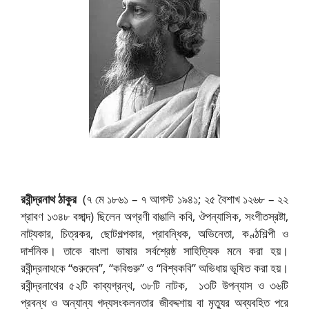
রবীন্দ্রনাথ ঠাকুর
(৭ মে ১৮৬১ – ৭ আগস্ট ১৯৪১; ২৫ বৈশাখ ১২৬৮ – ২২
শ্রাবণ ১৩৪৮ বঙ্গাব্দ) ছিলেন অগ্রণী বাঙালি কবি, ঔপন্যাসিক, সংগীতস্রষ্টা,
নাট্যকার, চিত্রকর, ছোটগল্পকার, প্রাবন্ধিক, অভিনেতা, কণ্ঠশিল্পী ও
দার্শনিক। তাকে বাংলা ভাষার সর্বশ্রেষ্ঠ সাহিত্যিক মনে করা হয়।
রবীন্দ্রনাথকে “গুরুদেব”, “কবিগুরু” ও “বিশ্বকবি” অভিধায় ভূষিত করা হয়।
রবীন্দ্রনাথের ৫২টি কাব্যগ্রন্থ, ৩৮টি নাটক, ১৩টি উপন্যাস ও ৩৬টি
প্রবন্ধ ও অন্যান্য গদ্যসংকলনতার জীবদ্দশায় বা মৃত্যুর অব্যবহিত পরে