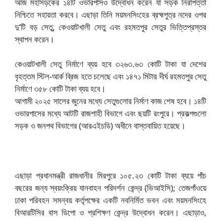
আজ মহাসড়কের ১৪টি ওভারপাসও উদ্বোধন করেন যা সড়ক নিরাপত্তা
নিশ্চিতে সহায়তা করবে। এছাড়া তিনি ময়মনসিংহের ব্রহ্মপুত্র নদের ওপর
দু’টি বড় সেতু, কেওয়াটখালী সেতু এবং রহমতপুর সেতুর ভিত্তিপ্রস্তর
স্থাপন করেন।
কেওয়াটখালী সেতু নির্মাণে ব্যয় হবে ৩২৬৩.৬৩ কোটি টাকা যা দেশের
বৃহত্তম স্টিল-আর্ক ব্রিজ হতে চলেছে এবং ১৪৭১ মিটার দীর্ঘ রহমতপুর সেতু
নির্মাণে ৩৫৮ কোটি টাকা ব্যয় হবে।
আগামী ২০২৫ সালের জুনের মধ্যে সেতুগুলোর নির্মাণ কাজ শেষ হবে। ১৪টি
ওভারপাসের মধ্যে আটটি রাজশাহী বিভাগে এবং ছয়টি রংপুরে। প্রকল্পগুলো
সড়ক ও জনপথ বিভাগের (আরএইচডি) অধীনে বাস্তবায়িত হয়েছে।
এছাড়া প্রধানমন্ত্রী রাজধানীর মিরপুরে ১০৫.২৩ কোটি টাকা ব্যয়ে পাঁচ
বছরের জন্য স্বয়ংক্রিয় যানবাহন পরিদর্শন কেন্দ্র (ভিআইসি); তেজগাঁওয়ে
ঢাকা পরিবহন সমন্বয় কর্তৃপক্ষের একটি নবনির্মিত ভবন এবং ময়মনসিংহে
বিআরটিসির বাস ডিপো ও প্রশিক্ষণ কেন্দ্র উদ্বোধন করেন। এছাড়াও,