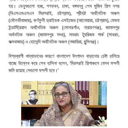
হয়। ভেন্যুগুলো হচ্ছ, গণভবন, ঢাকা, বঙ্গবন্ধু শেখ মুজিব শিল্প নগর
(বিএসএমএসএন মিরসরাই, চট্টগ্রাম), শ্রীহট্ট অর্থনৈতিক অঞ্চল
(মৌলভীবাজার), কর্ণফুলী ড্রাইডক এসইজেড (আনোয়ারা, চট্টগ্রাম), মেঘনা
ইন্ডাস্ট্রিয়াল অর্থনৈতিক অঞ্চল (সোনারগাঁও, নারায়ণগঞ্জ), জামালপুর
অর্থনতিক অঞ্চল (জামালপুর সদর), সাবরাং ট্যুরিজম পার্ক (সাবরাং,
কক্সবাজার) ও হোসেন্দি অর্থনৈতিক অঞ্চল (গজারিয়া, মুন্সিগঞ্জ)।
বিশ্বব্যাপী খাদ্যাভাবের কারণে বাংলাদেশ উৎপাদন বাড়ানোর চেষ্টা চালিয়ে
যাচ্ছে উল্লেখ করে শেখ হাসিনা বলেন, ‘মিরসরাই শিল্পাঞ্চলে যেসব ফসলী
জমি রয়েছে সেগুলো ফসলী হবে।’