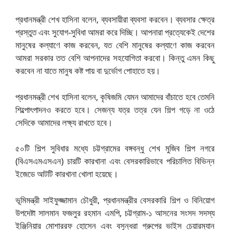
প্রধানমন্ত্রী শেখ হাসিনা বলেন, ব্যবসায়ীরা ব্যবসা করবেন। ব্যবসার ক্ষেত্র
প্রস্তুত এবং সুযোগ-সুবিধা আমরা করে দিচ্ছি। আপনারা প্রত্যেকেই দেশের
মানুষের কল্যাণে কাজ করবেন, যত বেশি মানুষের কল্যাণে কাজ করবেন
আমরা সরকার তত বেশি আপনাদের সহযোগিতা করবো। কিন্তু এমন কিছু
করবেন না যাতে মানুষ কষ্ট পায় বা দুর্ভোগ পোহাতে হয়।
প্রধানমন্ত্রী শেখ হাসিনা বলেন, কৃষিজমি যেমন আমাদের বাঁচাতে হবে তেমনি
শিল্পোৎপাদনও করতে হবে। সেজন্য যত্র তত্র যেন শিল্প গড়ে না ওঠে
সেদিকে আমাদের লক্ষ্য রাখতে হবে।
৫০টি শিল্প সুবিধার মধ্যে চট্টগ্রামের বঙ্গবন্ধু শেখ মুজিব শিল্প নগরে
(বিএসএমএসএন) চারটি কারখানা এবং বেসরকারিভাবে পরিচালিত বিভিন্ন
ইজেডে আটটি কারখানা খোলা হয়েছে।
ভূমিমন্ত্রী সাইফুজ্জামান চৌধুরী, প্রধানমন্ত্রীর বেসরকারি শিল্প ও বিনিয়োগ
উপদেষ্টা সালমান ফজলুর রহমান এমপি, চট্টগ্রাম-১ আসনের সংসদ সদস্য
ইঞ্জিনিয়ার মোশাররফ হোসেন এবং বসুন্ধরা গ্রুপের ভাইস চেয়ারম্যান